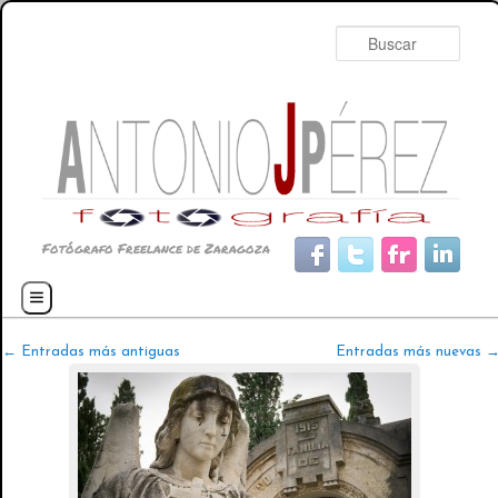
Busc
Fotógrafo Freelance de Zaragoza
Menú principal
Ir al contenido principal
Ir al contenido secundario
←
Entradas más antiguas
Entradas más nuevas