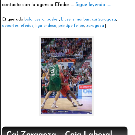
contacto con la agencia Efedos …
Sigue leyendo
→
Etiquetado
baloncesto
,
basket
,
blusens monbus
,
cai zaragoza
,
deportes
,
efedos
,
liga endesa
,
principe felipe
,
zaragoza
|
Cai Zaragoza – Caja Laboral