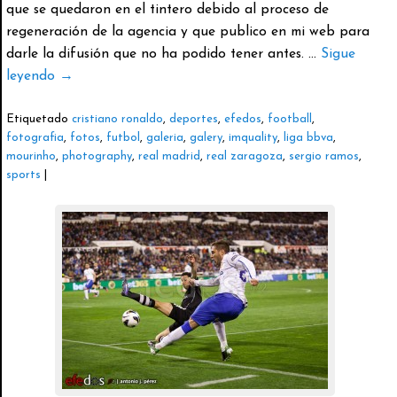
que se quedaron en el tintero debido al proceso de
regeneración de la agencia y que publico en mi web para
darle la difusión que no ha podido tener antes. …
Sigue
leyendo
→
Etiquetado
cristiano ronaldo
,
deportes
,
efedos
,
football
,
fotografia
,
fotos
,
futbol
,
galeria
,
galery
,
imquality
,
liga bbva
,
mourinho
,
photography
,
real madrid
,
real zaragoza
,
sergio ramos
,
sports
|