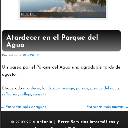
Atardecer en el Parque del
Agua
Posted on
20/09/2012
Un paseo por el Parque del Agua una agradable tarde de
agosto…
Etiquetado
atardecer
,
landscape
,
paisaje
,
parque
,
parque del agua
,
reflection
,
reflejo
,
sunset
|
←
Entradas más antiguas
Entradas más nuevas
© 2010-2016
Antonio J. Perez Servicios informáticos y