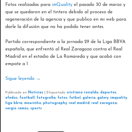
Fotos realizadas para
imQuality
el pasado 30 de marzo y
que se quedaron en el tintero debido al proceso de
regeneración de la agencia y que publico en mi web para
darle la difusión que no ha podido tener antes.
Partido correspondiente a la jornada 29 de la Liga BBVA
española, que enfrentó al Real Zaragoza contra el Real
Madrid en el estadio de La Romareda y que acabó con
empate a 1
Sigue leyendo
→
Publicado en
Noticias
|
Etiquetado
cristiano ronaldo
,
deportes
,
efedos
,
football
,
fotografia
,
fotos
,
futbol
,
galeria
,
galery
,
imquality
,
liga bbva
,
mourinho
,
photography
,
real madrid
,
real zaragoza
,
sergio ramos
,
sports
EVENTOS FOTOGRÁFICOS