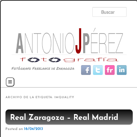
Busc
Fotógrafo Freelance de Zaragoza
Menú principal
Ir al contenido principal
Ir al contenido secundario
ARCHIVO DE LA ETIQUETA:
IMQUALITY
Real Zaragoza – Real Madrid
Posted on
16/04/2013