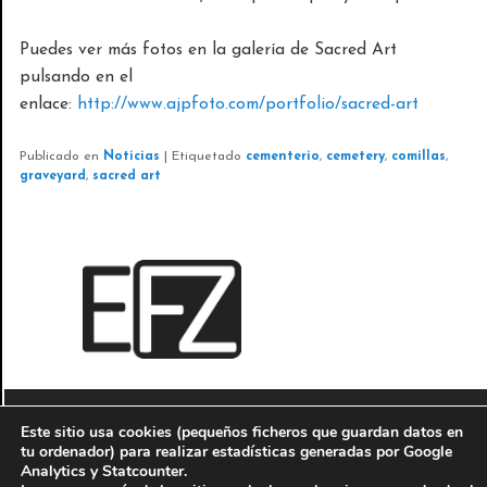
Puedes ver más fotos en la galería de Sacred Art
pulsando en el
enlace:
http://www.ajpfoto.com/portfolio/sacred-art
Publicado en
Noticias
|
Etiquetado
cementerio
,
cemetery
,
comillas
,
graveyard
,
sacred art
EVENTOS FOTOGRÁFICOS
Este sitio usa cookies (pequeños ficheros que guardan datos en
© 2010-2016
Antonio J. Perez Servicios informáticos y
tu ordenador) para realizar estadísticas generadas por Google
fotográficos
-
AJP Fotografía
Analytics y Statcounter.