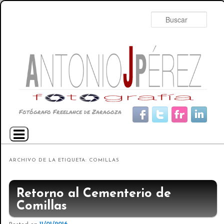
Busc
Fotógrafo Freelance de Zaragoza
Menú principal
Ir al contenido principal
Ir al contenido secundario
ARCHIVO DE LA ETIQUETA:
COMILLAS
Retorno al Cementerio de
Comillas