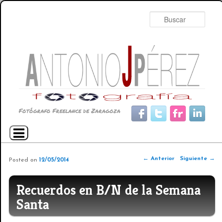
Busc
Fotógrafo Freelance de Zaragoza
Menú principal
Ir al contenido principal
Ir al contenido secundario
Navegador de artículos
←
Anterior
Siguiente
→
Posted on
12/05/2014
Recuerdos en B/N de la Semana
Santa