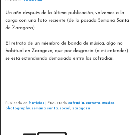
Posted on
12/05/2014
Un año después de la última publicación, volvemos a la
carga con una foto reciente (de la pasada Semana Santa
de Zaragoza)
El retrato de un miembro de banda de música, algo no
habitual en Zaragoza, que por desgracia (a mi entender)
se está extendiendo demasiado entre las cofradias.
Publicado en
Noticias
|
Etiquetado
cofradía
,
corneta
,
musico
,
photography
,
semana santa
,
social
,
zaragoza
EVENTOS FOTOGRÁFICOS