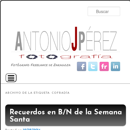
Busc
Fotógrafo Freelance de Zaragoza
Menú principal
Ir al contenido principal
Ir al contenido secundario
ARCHIVO DE LA ETIQUETA:
COFRADÍA
Recuerdos en B/N de la Semana
Santa