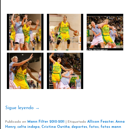
Sigue leyendo
→
Publicado en
Mann Filter 2010-2011
|
Etiquetado
Allison Feaster
,
Anna
Henry
,
celta indepo
,
Cristina Ouviña
,
deportes
,
fotos
,
fotos mann