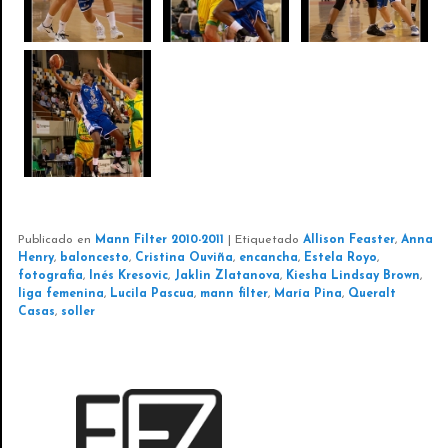
Publicado en
Mann Filter 2010-2011
|
Etiquetado
Allison Feaster
,
Anna
Henry
,
baloncesto
,
Cristina Ouviña
,
encancha
,
Estela Royo
,
fotografia
,
Inés Kresovic
,
Jaklin Zlatanova
,
Kiesha Lindsay Brown
,
liga femenina
,
Lucila Pascua
,
mann filter
,
María Pina
,
Queralt
Casas
,
soller
EVENTOS FOTOGRÁFICOS