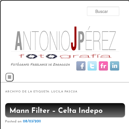
Busc
Fotógrafo Freelance de Zaragoza
Menú principal
Ir al contenido principal
Ir al contenido secundario
ARCHIVO DE LA ETIQUETA:
LUCILA PASCUA
Mann Filter – Celta Indepo
Posted on
08/03/2011