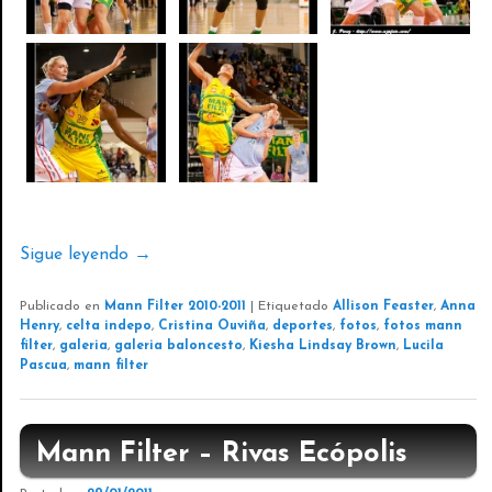
Sigue leyendo
→
Publicado en
Mann Filter 2010-2011
|
Etiquetado
Allison Feaster
,
Anna
Henry
,
celta indepo
,
Cristina Ouviña
,
deportes
,
fotos
,
fotos mann
filter
,
galeria
,
galeria baloncesto
,
Kiesha Lindsay Brown
,
Lucila
Pascua
,
mann filter
Mann Filter – Rivas Ecópolis