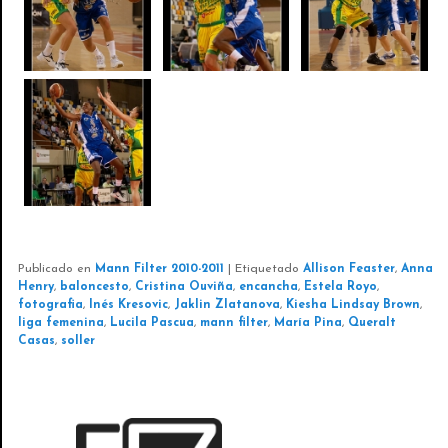
Publicado en
Mann Filter 2010-2011
|
Etiquetado
Allison Feaster
,
Anna
Henry
,
baloncesto
,
Cristina Ouviña
,
encancha
,
Estela Royo
,
fotografia
,
Inés Kresovic
,
Jaklin Zlatanova
,
Kiesha Lindsay Brown
,
liga femenina
,
Lucila Pascua
,
mann filter
,
María Pina
,
Queralt
Casas
,
soller
EVENTOS FOTOGRÁFICOS