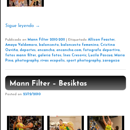
Sigue leyendo
→
Publicado en
Mann Filter 2010-2011
|
Etiquetado
Allison Feaster
,
Amaya Valdemoro
,
baloncesto
,
baloncesto femenino
,
Cristina
Ouviña
,
deportes
,
encancha
,
encancha.com
,
fotografo deportivo
,
fotos mann filter
,
galeria fotos
,
Ines Cresovic
,
Lucila Pascua
,
María
Pina
,
photography
,
rivas ecopolis
,
sport photography
,
zaragoza
Mann Filter – Besiktas
Posted on
23/12/2010