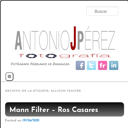
Busc
Fotógrafo Freelance de Zaragoza
Menú principal
Ir al contenido principal
Ir al contenido secundario
ARCHIVO DE LA ETIQUETA:
ALLISON FEASTER
Mann Filter – Ros Casares
Posted on
19/04/2011