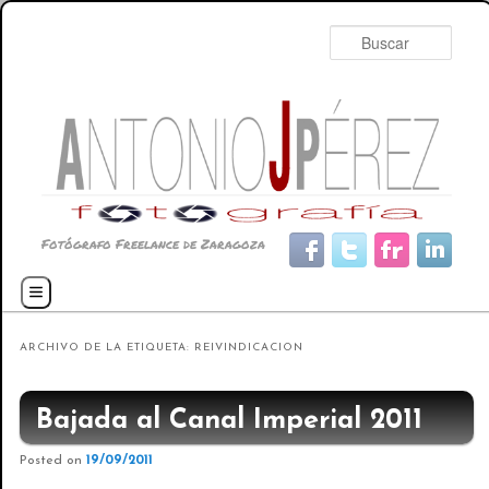
Busc
Fotógrafo Freelance de Zaragoza
Menú principal
Ir al contenido principal
Ir al contenido secundario
ARCHIVO DE LA ETIQUETA:
REIVINDICACION
Bajada al Canal Imperial 2011
Posted on
19/09/2011