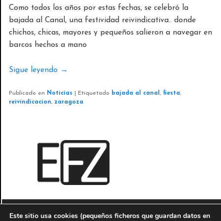
Como todos los años por estas fechas, se celebró la
bajada al Canal, una festividad reivindicativa.. donde
chichos, chicas, mayores y pequeños salieron a navegar en
barcos hechos a mano
Sigue leyendo
→
Publicado en
Noticias
|
Etiquetado
bajada al canal
,
fiesta
,
reivindicacion
,
zaragoza
EVENTOS FOTOGRÁFICOS
Este sitio usa cookies (pequeños ficheros que guardan datos en
© 2010-2016
Antonio J. Perez Servicios informáticos y