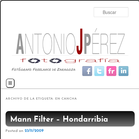
Busc
Fotógrafo Freelance de Zaragoza
Menú principal
Ir al contenido principal
Ir al contenido secundario
ARCHIVO DE LA ETIQUETA:
EN CANCHA
Mann Filter – Hondarribia
Posted on
23/11/2009