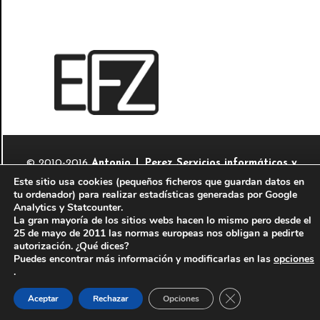
EVENTOS FOTOGRÁFICOS
© 2010-2016
Antonio J. Perez Servicios informáticos y
Este sitio usa cookies (pequeños ficheros que guardan datos en
fotográficos
-
AJP Fotografía
tu ordenador) para realizar estadísticas generadas por Google
Aviso legal
-
Información legal del autor
Analytics y Statcounter.
La gran mayoría de los sitios webs hacen lo mismo pero desde el
Sitio web perteneciente a la red de páginas de
25 de mayo de 2011 las normas europeas nos obligan a pedirte
autorización. ¿Qué dices?
Puedes encontrar más información y modificarlas en las
opciones
.
Cerrar el banner de
Aceptar
Rechazar
Opciones