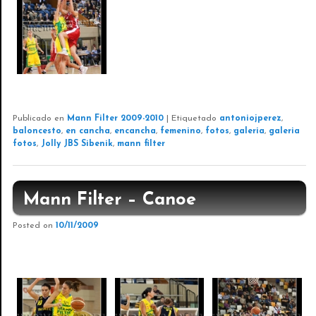
Publicado en
Mann Filter 2009-2010
|
Etiquetado
antoniojperez
,
baloncesto
,
en cancha
,
encancha
,
femenino
,
fotos
,
galeria
,
galeria
fotos
,
Jolly JBS Sibenik
,
mann filter
Mann Filter – Canoe
Posted on
10/11/2009