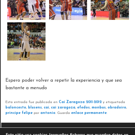
Espero poder volver a repetir la experiencia y que sea
bastante a menudo
Esta entrada fue publicada en
Cai Zaragoza 2011-2012
y etiquetada
baloncesto
,
blusens
,
cai
,
cai zaragoza
,
efedos
,
monbus
,
obradoiro
,
principe felipe
por
antonio
. Guarda
enlace permanente
.
Este sitio usa cookies (pequeños ficheros que guardan datos en
© 2010-2016
Antonio J. Perez Servicios informáticos y