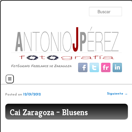
Busc
Fotógrafo Freelance de Zaragoza
Menú principal
Ir al contenido principal
Ir al contenido secundario
Navegador de artículos
Siguiente
→
Posted on
12/01/2012
Cai Zaragoza – Blusens