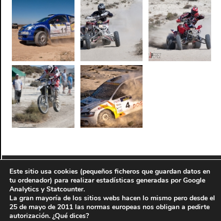
Este sitio usa cookies (pequeños ficheros que guardan datos en
© 2010-2016
Antonio J. Perez Servicios informáticos y
tu ordenador) para realizar estadísticas generadas por Google
fotográficos
-
AJP Fotografía
Analytics y Statcounter.
La gran mayoría de los sitios webs hacen lo mismo pero desde el
Aviso legal
-
Información legal del autor
25 de mayo de 2011 las normas europeas nos obligan a pedirte
Sitio web perteneciente a la red de páginas de
autorización. ¿Qué dices?