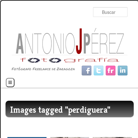
Busc
Fotógrafo Freelance de Zaragoza
Menú principal
Ir al contenido principal
Ir al contenido secundario
Images tagged "perdiguera"