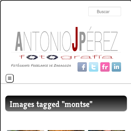
Busc
Fotógrafo Freelance de Zaragoza
Menú principal
Ir al contenido principal
Ir al contenido secundario
Images tagged "montse"