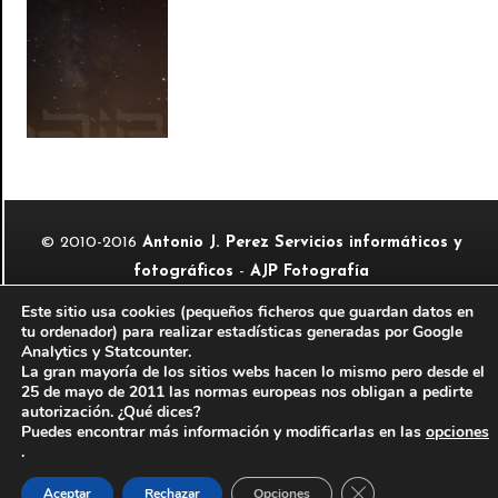
© 2010-2016
Antonio J. Perez Servicios informáticos y
fotográficos
-
AJP Fotografía
Aviso legal
-
Información legal del autor
Este sitio usa cookies (pequeños ficheros que guardan datos en
tu ordenador) para realizar estadísticas generadas por Google
Sitio web perteneciente a la red de páginas de
Analytics y Statcounter.
La gran mayoría de los sitios webs hacen lo mismo pero desde el
25 de mayo de 2011 las normas europeas nos obligan a pedirte
autorización. ¿Qué dices?
Puedes encontrar más información y modificarlas en las
opciones
.
Cerrar el banner de
Aceptar
Rechazar
Opciones