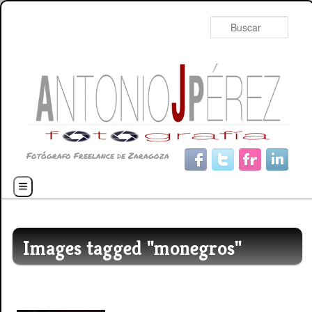
Busc
Fotógrafo Freelance de Zaragoza
Menú principal
Ir al contenido principal
Ir al contenido secundario
Images tagged "monegros"