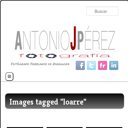
Busc
Fotógrafo Freelance de Zaragoza
Menú principal
Ir al contenido principal
Ir al contenido secundario
Images tagged "loarre"