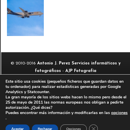
© 2010-2016
Antonio J. Perez Servicios informáticos y
fotográficos
-
AJP Fotografía
Aviso legal
-
Información legal del autor
Este sitio usa cookies (pequeños ficheros que guardan datos en
tu ordenador) para realizar estadísticas generadas por Google
Sitio web perteneciente a la red de páginas de
Analytics y Statcounter.
La gran mayoría de los sitios webs hacen lo mismo pero desde el
25 de mayo de 2011 las normas europeas nos obligan a pedirte
autorización. ¿Qué dices?
Puedes encontrar más información y modificarlas en las
opciones
.
Cerrar el banner de
Aceptar
Rechazar
Opciones