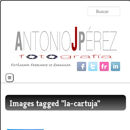
Busc
Fotógrafo Freelance de Zaragoza
Menú principal
Ir al contenido principal
Ir al contenido secundario
Images tagged "la-cartuja"