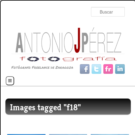
Busc
Fotógrafo Freelance de Zaragoza
Menú principal
Ir al contenido principal
Ir al contenido secundario
Images tagged "f18"