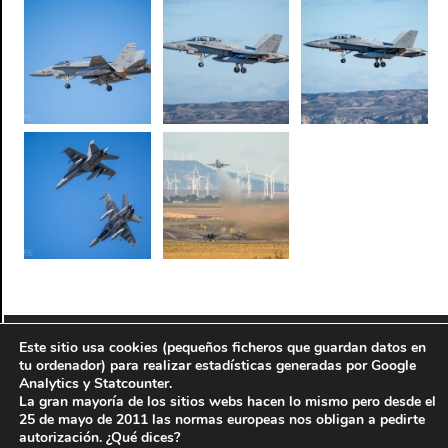
Este sitio usa cookies (pequeños ficheros que guardan datos en
© 2010-2016
Antonio J. Perez Servicios informáticos y
tu ordenador) para realizar estadísticas generadas por Google
fotográficos
-
AJP Fotografía
Analytics y Statcounter.
La gran mayoría de los sitios webs hacen lo mismo pero desde el
Aviso legal
-
Información legal del autor
25 de mayo de 2011 las normas europeas nos obligan a pedirte
Sitio web perteneciente a la red de páginas de
autorización. ¿Qué dices?