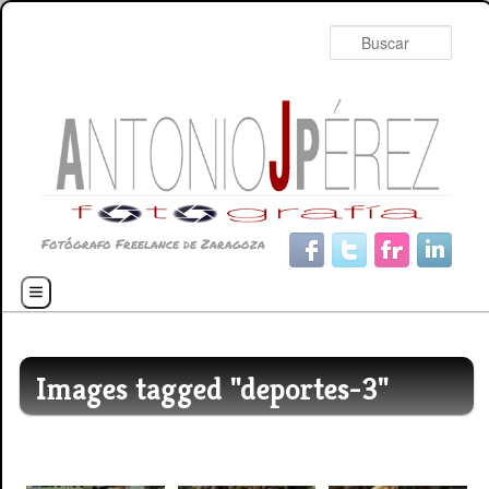
Busc
Fotógrafo Freelance de Zaragoza
Menú principal
Ir al contenido principal
Ir al contenido secundario
Images tagged "deportes-3"