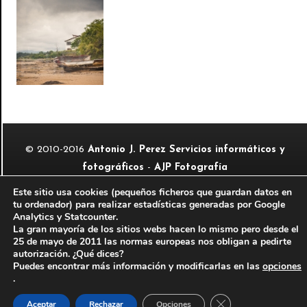
© 2010-2016
Antonio J. Perez Servicios informáticos y
fotográficos
-
AJP Fotografía
Aviso legal
-
Información legal del autor
Este sitio usa cookies (pequeños ficheros que guardan datos en
tu ordenador) para realizar estadísticas generadas por Google
Sitio web perteneciente a la red de páginas de
Analytics y Statcounter.
La gran mayoría de los sitios webs hacen lo mismo pero desde el
25 de mayo de 2011 las normas europeas nos obligan a pedirte
autorización. ¿Qué dices?
Puedes encontrar más información y modificarlas en las
opciones
.
Cerrar el banner de
Aceptar
Rechazar
Opciones