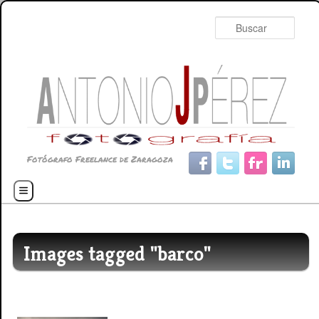
Busc
Fotógrafo Freelance de Zaragoza
Menú principal
Ir al contenido principal
Ir al contenido secundario
Images tagged "barco"