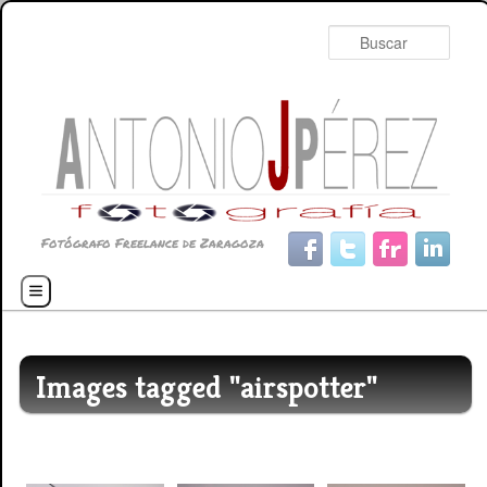
Busc
Fotógrafo Freelance de Zaragoza
Menú principal
Ir al contenido principal
Ir al contenido secundario
Images tagged "airspotter"